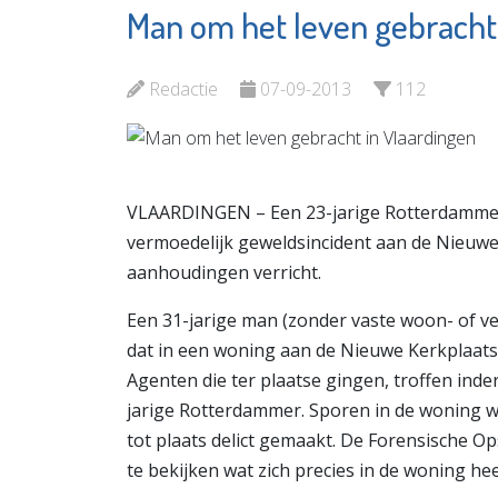
Man om het leven gebracht
Theater
Jozefm
Koningshof
Bekijk d
Redactie
07-09-2013
112
Bekijk de pagina
VLAARDINGEN – Een 23-jarige Rotterdammer 
vermoedelijk geweldsincident aan de Nieuwe 
aanhoudingen verricht.
Een 31-jarige man (zonder vaste woon- of ve
dat in een woning aan de Nieuwe Kerkplaats
Agenten die ter plaatse gingen, troffen ind
jarige Rotterdammer. Sporen in de woning we
tot plaats delict gemaakt. De Forensische 
te bekijken wat zich precies in de woning h