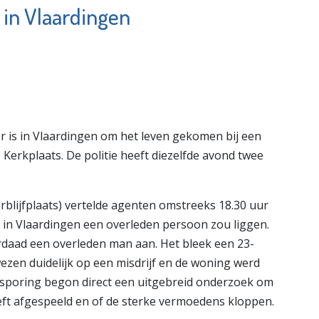
 in Vlaardingen
avo
Makelaardij Thuis
e pagina
Bekijk de pagina
is in Vlaardingen om het leven gekomen bij een
Kerkplaats. De politie heeft diezelfde avond twee
rblijfplaats) vertelde agenten omstreeks 18.30 uur
 in Vlaardingen een overleden persoon zou liggen.
erdaad een overleden man aan. Het bleek een 23-
zen duidelijk op een misdrijf en de woning werd
Opsporing begon direct een uitgebreid onderzoek om
eeft afgespeeld en of de sterke vermoedens kloppen.