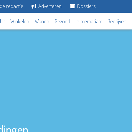
de redactie
Adverteren
Dossiers
Uit
Winkelen
Wonen
Gezond
In memoriam
Bedrijven
dingen