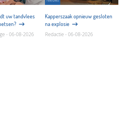
Nieuws
dt uw tandvlees
Kapperszaak opnieuw gesloten
poetsen?
na explosie
age - 06-08-2026
Redactie - 06-08-2026