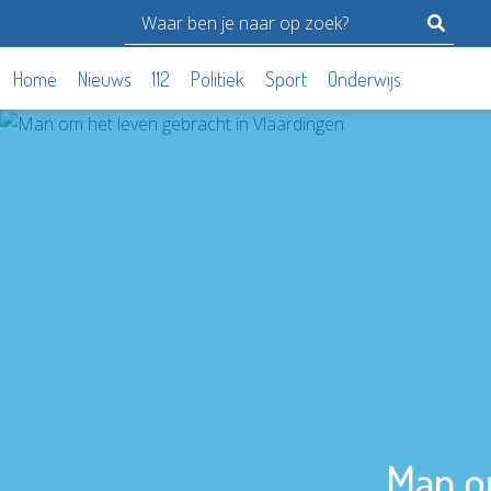
Home
Nieuws
112
Politiek
Sport
Onderwijs
Man om