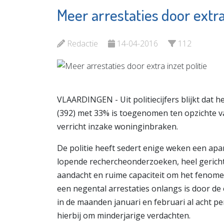
Meer arrestaties door extra 
Fundament
PRO Vla
Advies
Bekijk d
Redactie
14-04-2016
112
Bekijk de pagina
VLAARDINGEN - Uit politiecijfers blijkt dat 
(392) met 33% is toegenomen ten opzichte va
verricht inzake woninginbraken.
De politie heeft sedert enige weken een apar
lopende rechercheonderzoeken, heel gerichte
aandacht en ruime capaciteit om het fenome
een negental arrestaties onlangs is door de
in de maanden januari en februari al acht pe
hierbij om minderjarige verdachten.