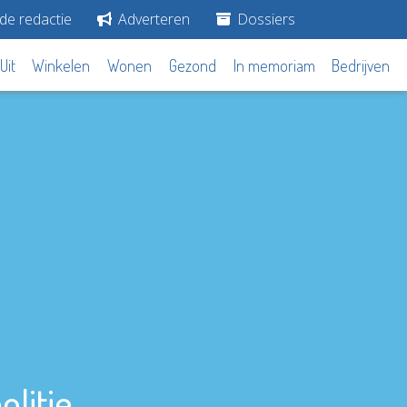
de redactie
Adverteren
Dossiers
Uit
Winkelen
Wonen
Gezond
In memoriam
Bedrijven
olitie