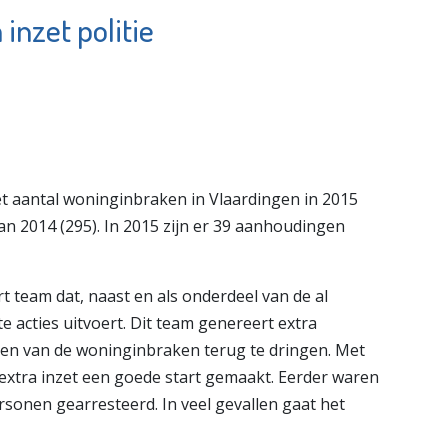
inzet politie
Kinderdagverblijf
ardingen
De
Speelwonders
e pagina
Bekijk de pagina
het aantal woninginbraken in Vlaardingen in 2015
n 2014 (295). In 2015 zijn er 39 aanhoudingen
t team dat, naast en als onderdeel van de al
 acties uitvoert. Dit team genereert extra
en van de woninginbraken terug te dringen. Met
 extra inzet een goede start gemaakt. Eerder waren
rsonen gearresteerd. In veel gevallen gaat het