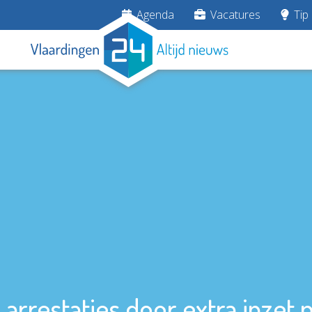
Agenda
Vacatures
Tip 
arrestaties door extra inzet p