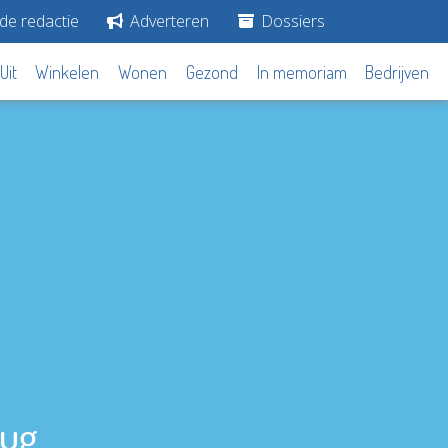
de redactie
Adverteren
Dossiers
Uit
Winkelen
Wonen
Gezond
In memoriam
Bedrijven
rug