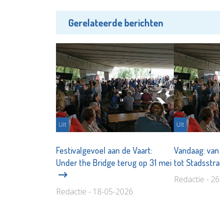
Gerelateerde berichten
Uit
Uit
Festivalgevoel aan de Vaart:
Vandaag: van
Under the Bridge terug op 31 mei
tot Stadsstr
Redactie - 2
Redactie - 18-05-2026