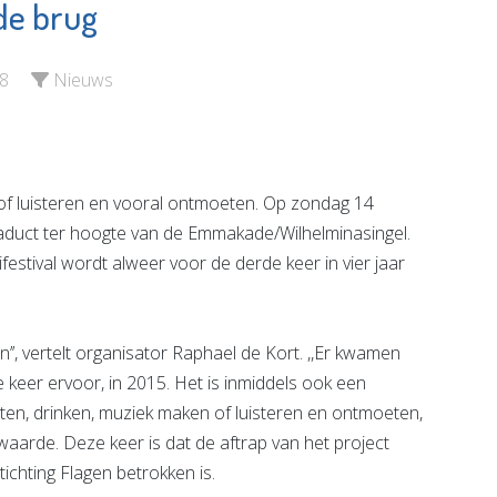
de brug
tenhof
Poppodium De
ngen
Kroepoekfabriek
8
Nieuws
e pagina
Bekijk de pagina
f luisteren en vooral ontmoeten. Op zondag 14
 viaduct ter hoogte van de Emmakade/Wilhelminasingel.
ifestival wordt alweer voor de derde keer in vier jaar
n’’, vertelt organisator Raphael de Kort. ,,Er kwamen
 keer ervoor, in 2015. Het is inmiddels ook een
en, drinken, muziek maken of luisteren en ontmoeten,
waarde. Deze keer is dat de aftrap van het project
tichting Flagen betrokken is.