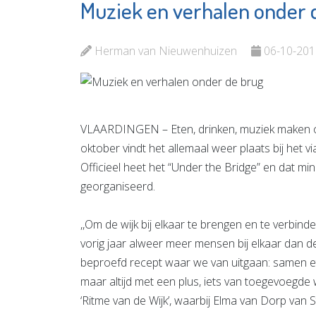
Muziek en verhalen onder 
Van Kor
Jozefmavo
Vlaardi
Bekijk de pagina
Herman van Nieuwenhuizen
06-10-201
Bekijk d
VLAARDINGEN – Eten, drinken, muziek maken o
oktober vindt het allemaal weer plaats bij het
Officieel heet het “Under the Bridge” en dat min
georganiseerd.
,,Om de wijk bij elkaar te brengen en te verbinde
vorig jaar alweer meer mensen bij elkaar dan de
beproefd recept waar we van uitgaan: samen et
maar altijd met een plus, iets van toegevoegde 
‘Ritme van de Wijk’, waarbij Elma van Dorp van S