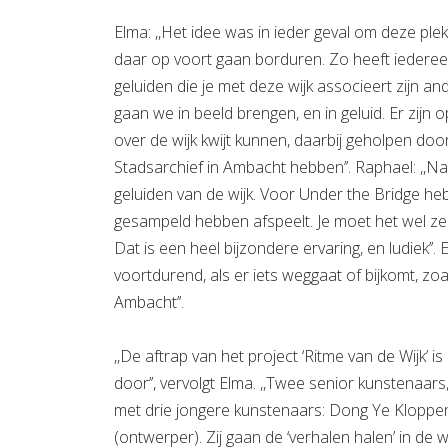
Elma: ,,Het idee was in ieder geval om deze plek,
daar op voort gaan borduren. Zo heeft iedereen 
geluiden die je met deze wijk associeert zijn 
gaan we in beeld brengen, en in geluid. Er zij
over de wijk kwijt kunnen, daarbij geholpen door
Stadsarchief in Ambacht hebben’’. Raphael: ,,
geluiden van de wijk. Voor Under the Bridge h
gesampeld hebben afspeelt. Je moet het wel zelf
Dat is een heel bijzondere ervaring, en ludiek’’.
voortdurend, als er iets weggaat of bijkomt, zoa
Ambacht’’.
,,De aftrap van het project ‘Ritme van de Wijk
door’’, vervolgt Elma. ,,Twee senior kunstenaar
met drie jongere kunstenaars: Dong Ye Kloppen
(ontwerper). Zij gaan de ‘verhalen halen’ in de 