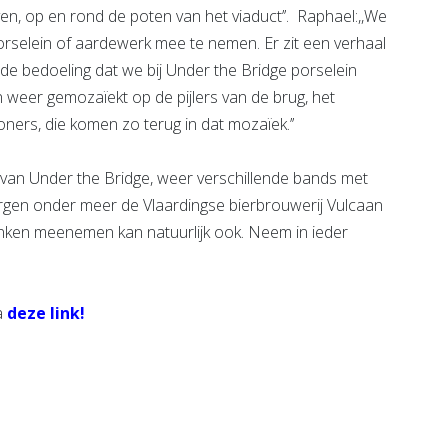
en, op en rond de poten van het viaduct’’. Raphael:,,We
orselein of aardewerk mee te nemen. Er zit een verhaal
s de bedoeling dat we bij Under the Bridge porselein
n weer gemozaïekt op de pijlers van de brug, het
ners, die komen zo terug in dat mozaïek.’’
 van Under the Bridge, weer verschillende bands met
orgen onder meer de Vlaardingse bierbrouwerij Vulcaan
drinken meenemen kan natuurlijk ook. Neem in ieder
a
deze link!