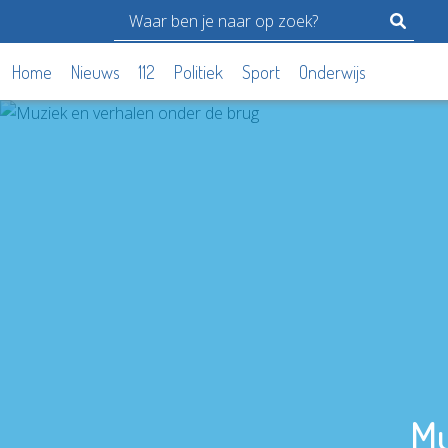
Home
Nieuws
112
Politiek
Sport
Onderwijs
Mu