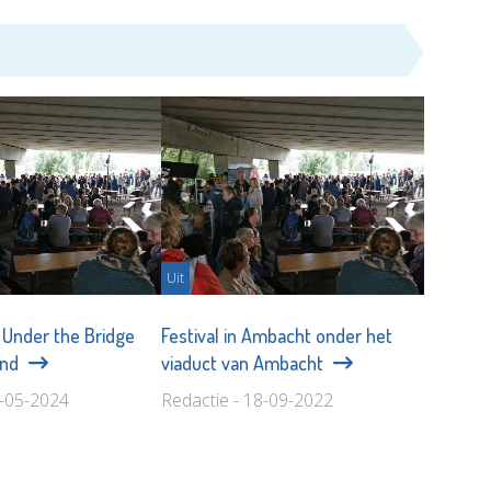
Uit
 Under the Bridge
Festival in Ambacht onder het
and
viaduct van Ambacht
6-05-2024
Redactie - 18-09-2022