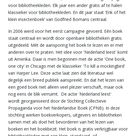
voor bibliotheekleden. Elk jaar een ander gratis af te halen
klassieker voor bibliotheekleden. En dit jaar staat ‘Erik of het
klein insectenboek’ van Godfried Bomans centraal.
In 2006 werd voor het eerst campagne gevoerd. Eén boek
staat centraal en wordt door openbare bibliotheken gratis
uitgedeeld. Mét de aansporing het boek te lezen en er met
anderen over te praten. Het idee voor 'Nederland leest' komt
uit Amerika. Daar is men begonnen met de actie 'One book,
one city' in Chicago met de klassieker 'To kill a mockingbird'
van Harper Lee. Deze actie laat zien dat literatuur wel
degelijk een breed publiek aanspreekt. En dat het lezen van
een goed boek niet alleen veel plezier verschaft, maar ook
nog eens de blik verruimt. De actie 'Nederland leest'
wordt georganiseerd door de Stichting Collectieve
Propaganda voor het Nederlandse Boek (CPNB). In deze
stichting werken boekverkopers, uitgevers en bibliotheken
samen met als doel het bevorderen van het lezen van
boeken en het boekbezit. Het boek is gratis verkrijgbaar voor
bibliotheekleden met een klein, standaard- of