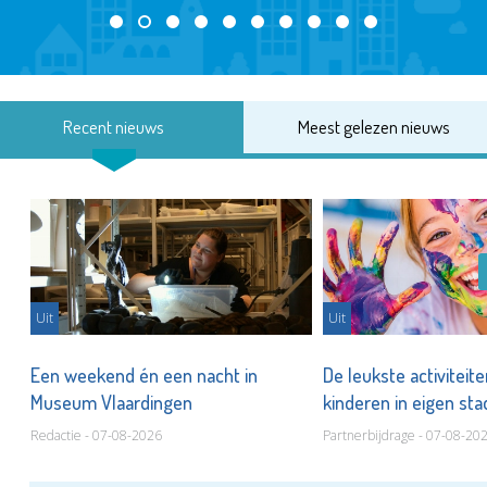
Recent nieuws
Meest gelezen nieuws
Uit
Uit
Een weekend én een nacht in
De leukste activiteit
Museum Vlaardingen
kinderen in eigen st
Redactie - 07-08-2026
Partnerbijdrage - 07-08-20