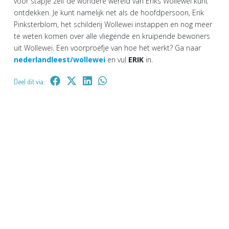
voor stapje zelf de wondere wereld van Eriks Wollewei kunt
ontdekken. Je kunt namelijk net als de hoofdpersoon, Erik
Pinksterblom, het schilderij Wollewei instappen en nog meer
te weten komen over alle vliegende en kruipende bewoners
uit Wollewei. Een voorproefje van hoe het werkt? Ga naar
nederlandleest/wollewei
en vul
ERIK
in.
Deel dit via: