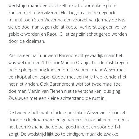
wedstrijd maar deed zichzelf tekort door enkele grote
kansen niet te verzilveren. Het begon al in de negende
minuut toen Sten Wever na een voorzet van Jermay de Nijs
via de doelman tegen de lat kopte. Verhorst zag een volley
geblokt worden en Raoul Gillet zag zijn schot gered worden
door de doelman.
Pas na een half uur werd Barendrecht gevaarlijk maar het
was wel meteen 1-0 door Marlon Oranje. Tot de rust kregen
beide ploegen nog kansen om te scoren, maar Wever met
een kopbal en Jesper Gudde met een vrije trap konden het
net niet vinden. Ook Barendrecht wist tot twee maal toe
doelman Marvin van Tienen niet te verschalken, dus ging
Zwaluwen met een kleine achterstand de rust in.
De tweede helft wat minder spektakel. Wever ziet zijn inzet
door de doelman worden gepareerd, maar uit een corner is
het Leon Krznaric die de bal goed inkopt en voor de 1-1
zorgt. De wedstrijd lijkt zo te eindigen, maar de zwakke