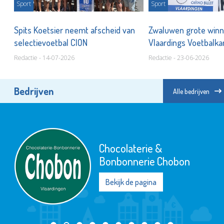
Sport
Sport
n
Spits Koetsier neemt afscheid van
Zwaluwen grote winna
selectievoetbal CION
Vlaardings Voetbal
Redactie - 14-07-2026
Redactie - 23-06-2026
Bedrijven
Alle bedrijven
Chocolaterie &
Bonbonnerie Chobon
Bekijk de pagina