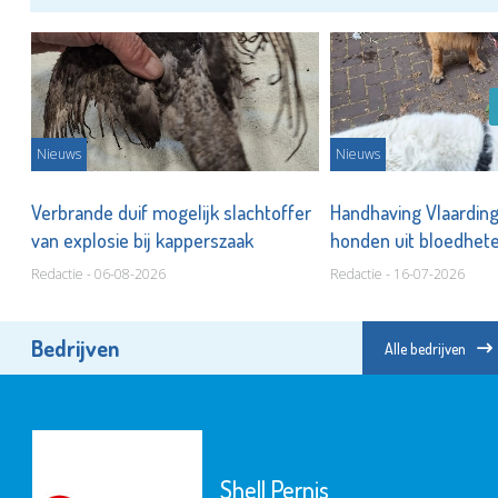
Nieuws
Nieuws
n
Verbrande duif mogelijk slachtoffer
Handhaving Vlaardin
van explosie bij kapperszaak
honden uit bloedhet
Redactie - 06-08-2026
Redactie - 16-07-2026
Bedrijven
Alle bedrijven
Shell Pernis