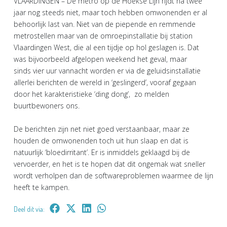
VLAARDINGEN – De metro op de Hoekse Lijn rijdt na twee
jaar nog steeds niet, maar toch hebben omwonenden er al
behoorlijk last van. Niet van de piepende en remmende
metrostellen maar van de omroepinstallatie bij station
Vlaardingen West, die al een tijdje op hol geslagen is. Dat
was bijvoorbeeld afgelopen weekend het geval, maar
sinds vier uur vannacht worden er via de geluidsinstallatie
allerlei berichten de wereld in ‘geslingerd’, vooraf gegaan
door het karakteristieke ‘ding dong’, zo melden
buurtbewoners ons.
De berichten zijn net niet goed verstaanbaar, maar ze
houden de omwonenden toch uit hun slaap en dat is
natuurlijk ‘bloedirritant’. Er is inmiddels geklaagd bij de
vervoerder, en het is te hopen dat dit ongemak wat sneller
wordt verholpen dan de softwareproblemen waarmee de lijn
heeft te kampen.
Deel dit via: