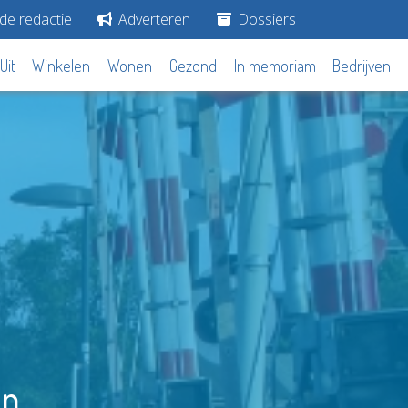
de redactie
Adverteren
Dossiers
Uit
Winkelen
Wonen
Gezond
In memoriam
Bedrijven
jn