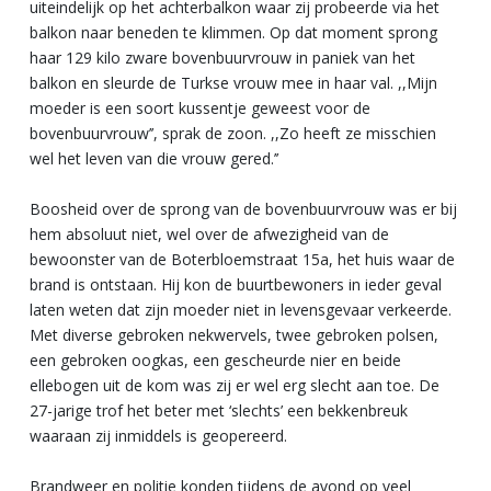
uiteindelijk op het achterbalkon waar zij probeerde via het
balkon naar beneden te klimmen. Op dat moment sprong
haar 129 kilo zware bovenbuurvrouw in paniek van het
balkon en sleurde de Turkse vrouw mee in haar val. ,,Mijn
moeder is een soort kussentje geweest voor de
bovenbuurvrouw’’, sprak de zoon. ,,Zo heeft ze misschien
wel het leven van die vrouw gered.’’
Boosheid over de sprong van de bovenbuurvrouw was er bij
hem absoluut niet, wel over de afwezigheid van de
bewoonster van de Boterbloemstraat 15a, het huis waar de
brand is ontstaan. Hij kon de buurtbewoners in ieder geval
laten weten dat zijn moeder niet in levensgevaar verkeerde.
Met diverse gebroken nekwervels, twee gebroken polsen,
een gebroken oogkas, een gescheurde nier en beide
ellebogen uit de kom was zij er wel erg slecht aan toe. De
27-jarige trof het beter met ‘slechts’ een bekkenbreuk
waaraan zij inmiddels is geopereerd.
Brandweer en politie konden tijdens de avond op veel