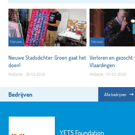
Nieuws
Nieuws
Nieuwe Stadsdichter: Groen gaat het
Verloren en gezocht:
doen!
Vlaardingen
Redactie - 28-02-2026
Redactie - 01-02-2026
Bedrijven
Alle bedrijven
YETS Foundation