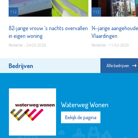
112
112
82-jarige vrouw ’s nachts overvallen
14-jarige aangehoude
den
in eigen woning
Vlaardingen
Redactie - 24-03-2026
Redactie - 11-02-2026
Bedrijven
Alle bedrijven
Waterweg Wonen
Bekijk de pagina