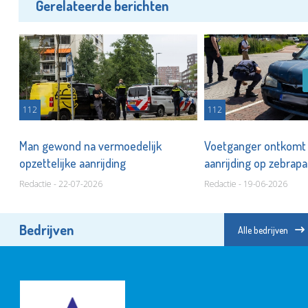
Gerelateerde berichten
112
112
Man gewond na vermoedelijk
Voetganger ontkomt 
opzettelijke aanrijding
aanrijding op zebrap
Redactie - 22-07-2026
Redactie - 19-06-2026
Bedrijven
Alle bedrijven