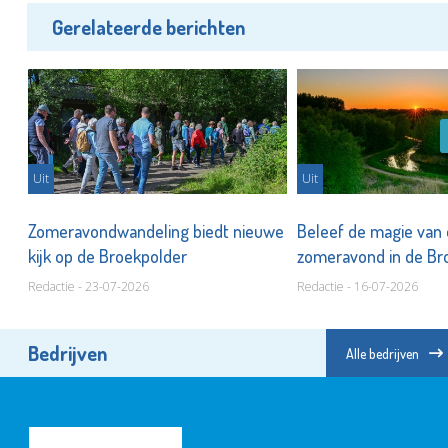
Gerelateerde berichten
Uit
Uit
n
Zomeravondwandeling biedt nieuwe
Beleef de magie van
kijk op de Broekpolder
zomeravond in de Br
Redactie - 23-07-2026
Redactie - 16-07-2026
Bedrijven
Alle bedrijven