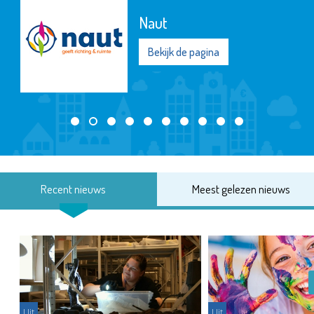
Naut
Bekijk de pagina
Recent nieuws
Meest gelezen nieuws
Uit
Uit