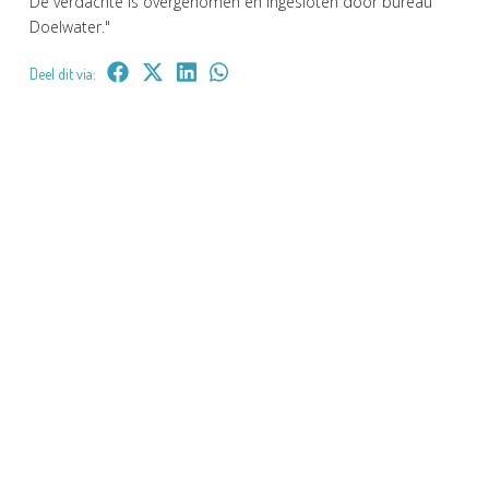
De verdachte is overgenomen en ingesloten door bureau
Doelwater."
Deel dit via: