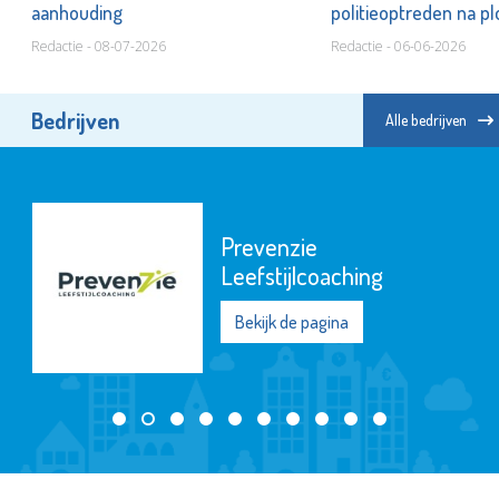
aanhouding
politieoptreden na pl
Holierhoek
Redactie - 08-07-2026
Redactie - 06-06-2026
Bedrijven
Alle bedrijven
Prevenzie
Leefstijlcoaching
Bekijk de pagina