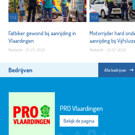
112
112
Fatbiker gewond bij aanrijding in
Motorrijder hard onde
Vlaardingen
aanrijding bij Vijfslui
Redactie - 31-07-2026
Redactie - 22-07-2026
Bedrijven
Alle bedrijven
PRO Vlaardingen
Bekijk de pagina