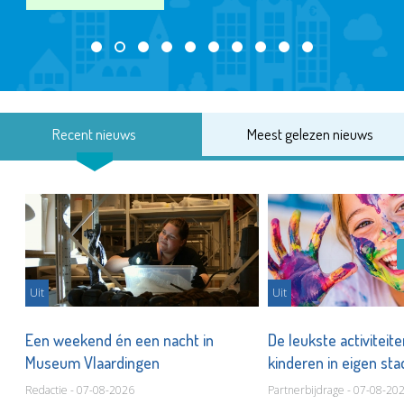
Recent nieuws
Meest gelezen nieuws
Uit
Uit
Een weekend én een nacht in
De leukste activiteit
Museum Vlaardingen
kinderen in eigen st
Redactie - 07-08-2026
Partnerbijdrage - 07-08-20