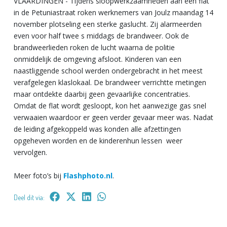
VLAARDINGEN
- Tijdens sloopwerkzaamheden aan een flat
in de Petuniastraat roken werknemers van Joulz maandag 14
november plotseling een sterke gaslucht. Zij alarmeerden
even voor half twee s middags de brandweer. Ook de
brandweerlieden roken de lucht waarna de politie
onmiddelijk de omgeving afsloot. Kinderen van een
naastliggende school werden ondergebracht in het meest
verafgelegen klaslokaal. De brandweer verrichtte metingen
maar ontdekte daarbij geen gevaarlijke concentraties.
Omdat de flat wordt gesloopt, kon het aanwezige gas snel
verwaaien waardoor er geen verder gevaar meer was. Nadat
de leiding afgekoppeld was konden alle afzettingen
opgeheven worden en de kinderenhun lessen weer
vervolgen.
Meer foto’s bij
Flashphoto.nl
.
Deel dit via: