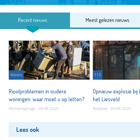
Recent nieuws
Meest gelezen nieuws
Wonen
112
Rioolproblemen in oudere
Opnieuw explosie bij
woningen: waar moet u op letten?
het Liesveld
Partnerbijdrage - 06-08-2026
Redactie - 06-08-2026
Lees ook