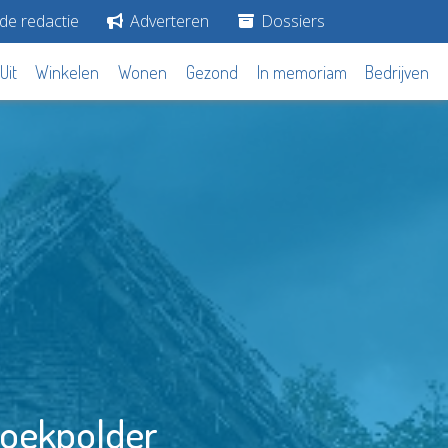
de redactie
Adverteren
Dossiers
Uit
Winkelen
Wonen
Gezond
In memoriam
Bedrijven
roekpolder