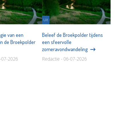
Uit
gie van een
Beleef de Broekpolder tijdens
n de Broekpolder
een sfeervolle
zomeravondwandeling
6-07-2026
Redactie - 06-07-2026