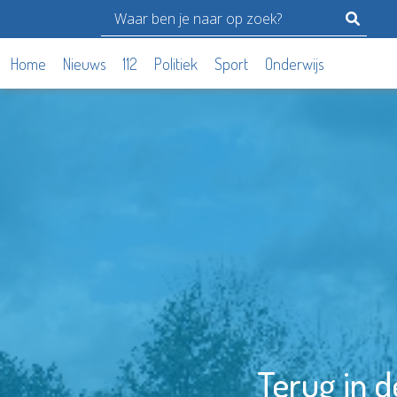
Home
Nieuws
112
Politiek
Sport
Onderwijs
Terug in 