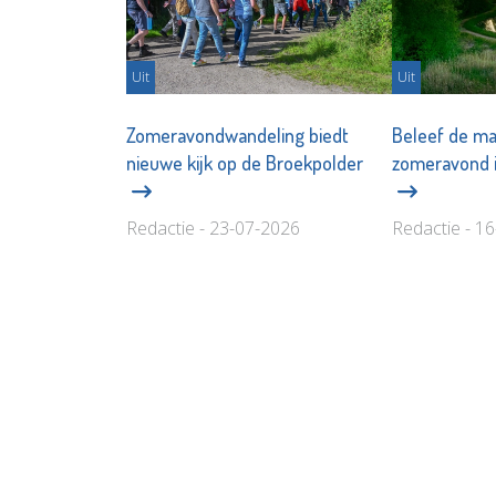
Uit
Uit
Zomeravondwandeling biedt
Beleef de ma
nieuwe kijk op de Broekpolder
zomeravond i
Redactie - 23-07-2026
Redactie - 1