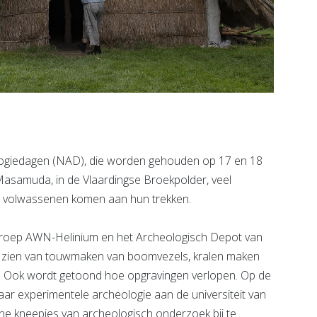
ogiedagen (NAD), die worden gehouden op 17 en 18
f Masamuda, in de Vlaardingse Broekpolder, veel
rde volwassenen komen aan hun trekken.
roep AWN-Helinium en het Archeologisch Depot van
s zien van touwmaken van boomvezels, kralen maken
. Ook wordt getoond hoe opgravingen verlopen. Op de
aar experimentele archeologie aan de universiteit van
ne kneepjes van archeologisch onderzoek bij te