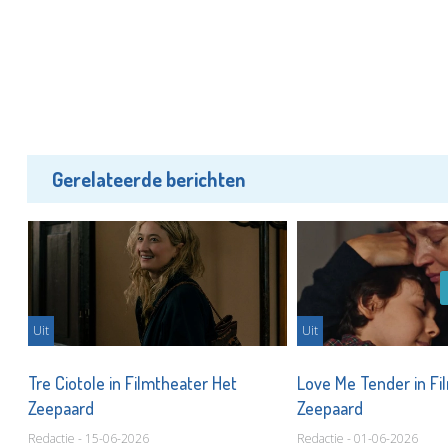
Gerelateerde berichten
Uit
Uit
Tre Ciotole in Filmtheater Het
Love Me Tender in Fi
Zeepaard
Zeepaard
Redactie - 15-06-2026
Redactie - 01-06-2026