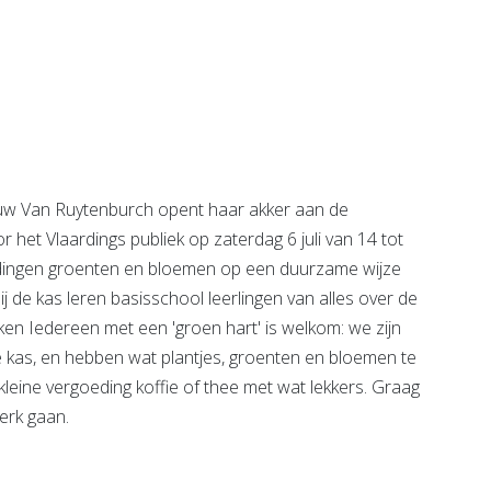
Chocolaterie &
Bonbonnerie
Chobon
e pagina
Bekijk de pagina
 Van Ruytenburch opent haar akker aan de
het Vlaardings publiek op zaterdag 6 juli van 14 tot
rdingen groenten en bloemen op een duurzame wijze
ij de kas leren basisschool leerlingen van alles over de
n Iedereen met een 'groen hart' is welkom: we zijn
e kas, en hebben wat plantjes, groenten en bloemen te
 kleine vergoeding koffie of thee met wat lekkers. Graag
werk gaan.