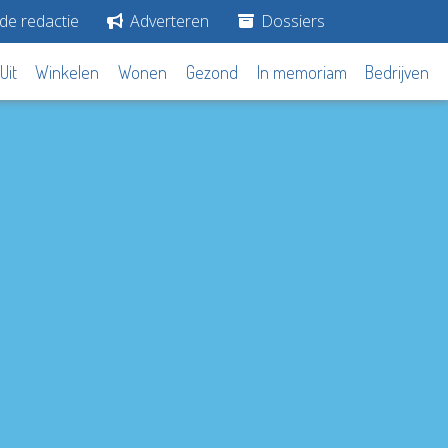
de redactie
Adverteren
Dossiers
Uit
Winkelen
Wonen
Gezond
In memoriam
Bedrijven