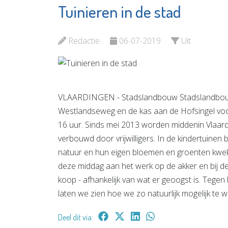
Tuinieren in de stad
Scholengemeenschap
Minters
Spieringshoek
Bekijk d
Redactie
06-07-2019
Uit
Bekijk de pagina
VLAARDINGEN - Stadslandbouw Stadslandbouw
Westlandseweg en de kas aan de Hofsingel voor 
16 uur. Sinds mei 2013 worden middenin Vlaa
verbouwd door vrijwilligers. In de kindertuinen b
natuur en hun eigen bloemen en groenten kweke
deze middag aan het werk op de akker en bij d
koop - afhankelijk van wat er geoogst is. Tegen
laten we zien hoe we zo natuurlijk mogelijk te 
Deel dit via: