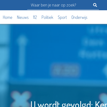
Home
Nieuws
112
Politiek
Sport
Onderwijs
U wordt gevolgd: Ke