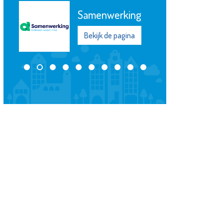
Zwem- en
Recreatiebad De
Kulk
Bekijk de pagina