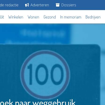
de redactie
Adverteren
Dossiers
Uit
Winkelen
Wonen
Gezond
In memoriam
Bedrijven
zoek naar weggebruik