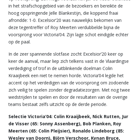
in het strafschopgebied van de bezoekers en bereikte de
hoog opspringende Jelle Blankestijn, die koppend fraai
afrondde: 1-0. Excelsior’20 was nauwelijks bekomen van
deze tegentreffer of Roy Meerten verdubbelde bijna de
voorsprong voor Victoria’04. Zijn lage schot eindigde echter
op de paal.
In de zeer spannende slotfase zocht Excelsior’20 keer op
keer de aanval, maar liep zich telkens vast in de Vlaardingse
verdediging of trof in de uitblinkende doelman Colin
Kraaijbeek een niet te nemen horde. Victoria’04 legde het
accent op het verdedigen van de voorsprong om zodoende
zich veilig te spelen zonder degradatiezorgen. Met nog twee
wedstrijden te spelen en door de resultaten van de overige
teams bestaat zelfs uitzicht op de derde periode.
Selectie Victoria’04: Colin Kraaijbeek, Nick Rutten, Jur
de Visser (65: Sonny Assenberg), Bob Planken, Roy
Meerten (65: Colin Pleijsier), Ronaldo Lindeborg (85:
Wesley van Doorn), Björn Verschoor, Kynan Bruce,