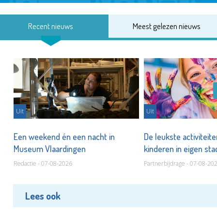
Recent nieuws
Meest gelezen nieuws
Uit
Uit
Een weekend én een nacht in
De leukste activiteit
Museum Vlaardingen
kinderen in eigen st
Redactie - 07-08-2026
Partnerbijdrage - 07-08-20
Lees ook