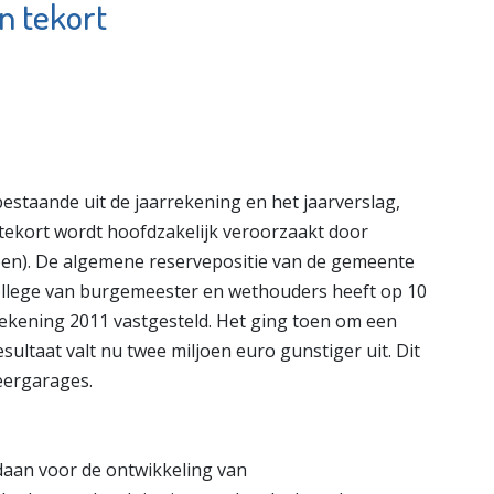
n tekort
ngen
Fundament
s
Advies
e pagina
Bekijk de pagina
staande uit de jaarrekening en het jaarverslag,
t tekort wordt hoofdzakelijk veroorzaakt door
joen). De algemene reservepositie van de gemeente
 college van burgemeester en wethouders heeft op 10
rekening 2011 vastgesteld. Het ging toen om een
esultaat valt nu twee miljoen euro gunstiger uit. Dit
eergarages.
daan voor de ontwikkeling van