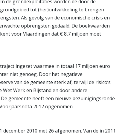
In de grondexploitaties worden de door de
rondgebied tot (her)ontwikkeling te brengen
rengsten. Als gevolg van de economische crisis en
 verwachte opbrengsten gedaald. De boekwaarden
kent voor Vlaardingen dat € 8,7 miljoen moet
raject ingezet waarmee in totaal 17 miljoen euro
chter niet genoeg. Door het negatieve
rve van de gemeente sterk af, terwijl de risico’s
de Wet Werk en Bijstand en door andere
n. De gemeente heeft een nieuwe bezuinigingsronde
e Voorjaarsnota 2012 opgenomen.
31 december 2010 met 26 afgenomen. Van de in 2011