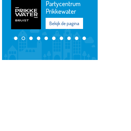
Partycentrum
Prikkewater
Bekijk de pagina