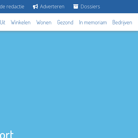
de redactie
Adverteren
Dossiers
Uit
Winkelen
Wonen
Gezond
In memoriam
Bedrijven
ort