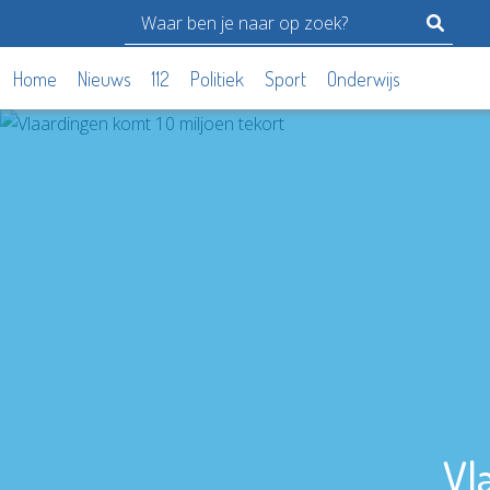
Home
Nieuws
112
Politiek
Sport
Onderwijs
Vl