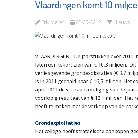
Vlaardingen komt 10 miljoe
Rotterdam The
Vlaardi
Hague Airport
Partner
Erik Meijer
22-05-2012
Nieuws
Bekijk de pagina
Bekijk d
VLAARDINGEN - De jaarstukken over 2011, be
laten een tekort zien van € 10,3 miljoen. Di
verliesgevende grondexploitaties (€ 8,7 mil
is in 2011 gedaald naar € 16,5 miljoen. Het
april 2011 de vooraankondiging van de jaar
voorlopig resultaat van € 12,1 miljoen. Het r
heeft te maken met de verkoop van de park
Grondexploitaties
Het college heeft strategische aankopen ge