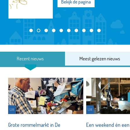
Bekijk de pagina
Recent nieuws
Meest gelezen nieuws
Uit
Uit
er
Grote rommelmarkt in De
Een weekend én een 