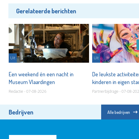
Gerelateerde berichten
Uit
Uit
er
Een weekend én een nacht in
De leukste activiteit
Museum Vlaardingen
kinderen in eigen st
Redactie - 07-08-2026
Partnerbijdrage - 07-08-20
Bedrijven
Alle bedrijven