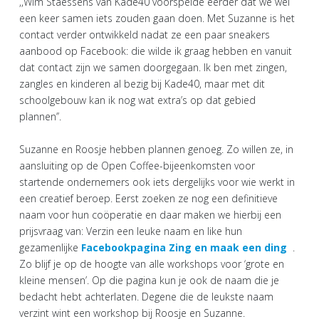
,,Wim Staessens van Kade40 voorspelde eerder dat we wel
een keer samen iets zouden gaan doen. Met Suzanne is het
contact verder ontwikkeld nadat ze een paar sneakers
aanbood op Facebook: die wilde ik graag hebben en vanuit
dat contact zijn we samen doorgegaan. Ik ben met zingen,
zangles en kinderen al bezig bij Kade40, maar met dit
schoolgebouw kan ik nog wat extra’s op dat gebied
plannen’’.
Suzanne en Roosje hebben plannen genoeg. Zo willen ze, in
aansluiting op de Open Coffee-bijeenkomsten voor
startende ondernemers ook iets dergelijks voor wie werkt in
een creatief beroep. Eerst zoeken ze nog een definitieve
naam voor hun coöperatie en daar maken we hierbij een
prijsvraag van: Verzin een leuke naam en like hun
gezamenlijke
Facebookpagina Zing en maak een ding
.
Zo blijf je op de hoogte van alle workshops voor ‘grote en
kleine mensen’. Op die pagina kun je ook de naam die je
bedacht hebt achterlaten. Degene die de leukste naam
verzint wint een workshop bij Roosje en Suzanne.