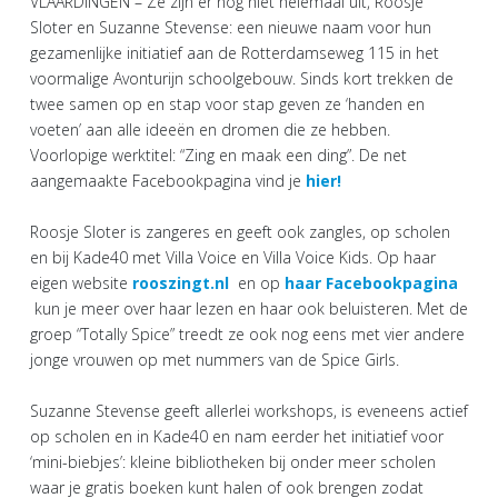
VLAARDINGEN – Ze zijn er nog niet helemaal uit, Roosje
Sloter en Suzanne Stevense: een nieuwe naam voor hun
gezamenlijke initiatief aan de Rotterdamseweg 115 in het
voormalige Avonturijn schoolgebouw. Sinds kort trekken de
twee samen op en stap voor stap geven ze ‘handen en
voeten’ aan alle ideeën en dromen die ze hebben.
Voorlopige werktitel: “Zing en maak een ding”. De net
aangemaakte Facebookpagina vind je
hier!
Roosje Sloter is zangeres en geeft ook zangles, op scholen
en bij Kade40 met Villa Voice en Villa Voice Kids. Op haar
eigen website
rooszingt.nl
en op
haar Facebookpagina
kun je meer over haar lezen en haar ook beluisteren. Met de
groep “Totally Spice” treedt ze ook nog eens met vier andere
jonge vrouwen op met nummers van de Spice Girls.
Suzanne Stevense geeft allerlei workshops, is eveneens actief
op scholen en in Kade40 en nam eerder het initiatief voor
‘mini-biebjes’: kleine bibliotheken bij onder meer scholen
waar je gratis boeken kunt halen of ook brengen zodat