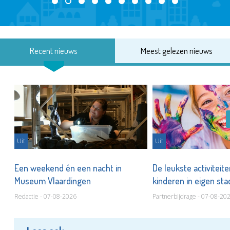
Recent nieuws
Meest gelezen nieuws
Uit
Uit
Een weekend én een nacht in
De leukste activiteit
Museum Vlaardingen
kinderen in eigen st
Redactie - 07-08-2026
Partnerbijdrage - 07-08-20