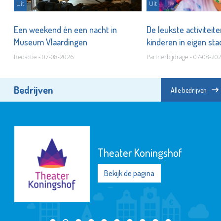
Uit
Uit
er
Een weekend én een nacht in
De leukste activiteit
Museum Vlaardingen
kinderen in eigen st
Redactie - 07-08-2026
Partnerbijdrage - 07-08-20
Bedrijven
Alle bedrijven
Theater Koningshof
Bekijk de pagina