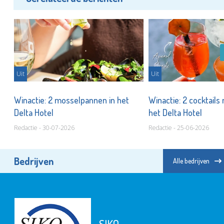
Uit
Uit
een
Winactie: 2 mosselpannen in het
Winactie: 2 cocktails 
Delta Hotel
het Delta Hotel
Redactie - 30-07-2026
Redactie - 25-06-2026
Bedrijven
Alle bedrijven