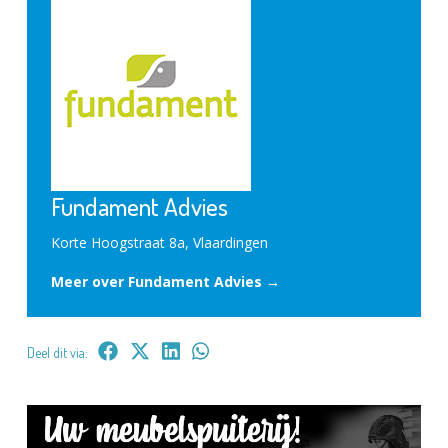
Fundament Advies
Korte Hoogstraat 8a, Vlaardingen
Meer over Fundament Advies →
Deel dit via: