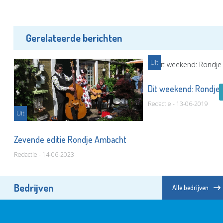
Gerelateerde berichten
Uit
t’
Dit weekend: Rondje
Redactie - 13-06-2019
Uit
Zevende editie Rondje Ambacht
Redactie - 14-06-2023
Bedrijven
Alle bedrijven