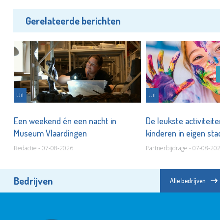
Gerelateerde berichten
Uit
Uit
er
Een weekend én een nacht in
De leukste activiteit
Museum Vlaardingen
kinderen in eigen st
Redactie - 07-08-2026
Partnerbijdrage - 07-08-20
Bedrijven
Alle bedrijven