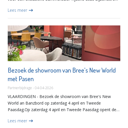
magazijnopruiming worden unieke meubelstukken
Lees meer
aangeboden t...
Bezoek de showroom van Bree's New World
met Pasen
Partnerbijdrage - 04-04-2026
VLAARDINGEN - Bezoek de showroom van Bree's New
World an Banzbord op zaterdag 4 april en Tweede
Paasdag.Op zaterdag 4 april en Tweede Paasdag opent de
showroom van Bree's New World en Banzbord van 11.00
Lees meer
tot 17.00 uur haar deuren v...