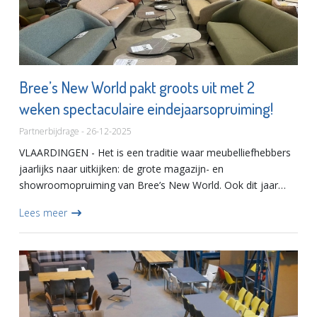
Bree’s New World pakt groots uit met 2
weken spectaculaire eindejaarsopruiming!
Partnerbijdrage - 26-12-2025
VLAARDINGEN - Het is een traditie waar meubelliefhebbers
jaarlijks naar uitkijken: de grote magazijn- en
showroomopruiming van Bree’s New World. Ook dit jaar
kunt u profiteren van hoge kortingen op een uitgebreide
Lees meer
collectie design...