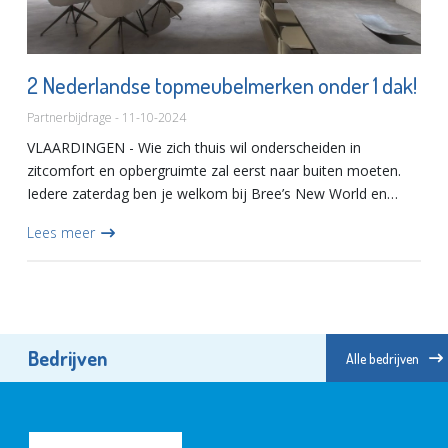
2 Nederlandse topmeubelmerken onder 1 dak!
Partnerbijdrage - 11-10-2024
VLAARDINGEN - Wie zich thuis wil onderscheiden in
zitcomfort en opbergruimte zal eerst naar buiten moeten.
Iedere zaterdag ben je welkom bij Bree’s New World en
Banz Bord in Vlaardingen. Twee ruime showrooms ingericht
Lees meer
met 100% Ned...
Bedrijven
Alle bedrijven