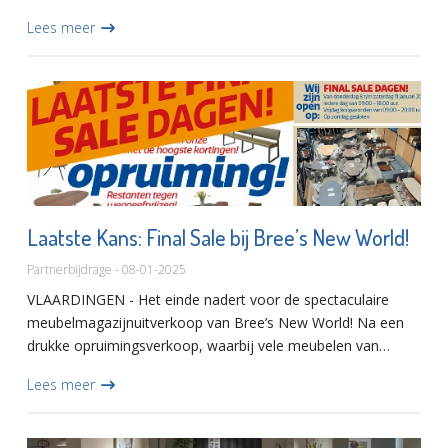
meubelcollecties die volledig ontworpen en geproduceerd
Lees meer
worden in eig...
Laatste Kans: Final Sale bij Bree’s New World!
Partnerbijdrage - 08-01-2025
VLAARDINGEN - Het einde nadert voor de spectaculaire
meubelmagazijnuitverkoop van Bree’s New World! Na een
drukke opruimingsverkoop, waarbij vele meubelen van
eigenaar wisselden, is dit jouw allerlaatste kans om te
Lees meer
profiteren van...