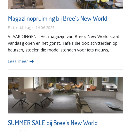
Magazijnopruiming bij Bree's New World
Partnerbijdrage - 14-06-2025
VLAARDINGEN - Het magazijn van Bree’s New World staat
vandaag open en het gonst. Tafels die ooit schitterden op
beurzen, stoelen die model stonden voor iets nieuws,
banken die nét even te veel waren besteld… ze wachten op
Lees meer
een twee...
SUMMER SALE bij Bree’s New World