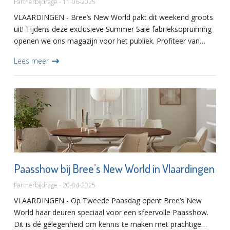
Partnerbijdrage - 11-06-2025
VLAARDINGEN - Bree’s New World pakt dit weekend groots
uit! Tijdens deze exclusieve Summer Sale fabrieksopruiming
openen we ons magazijn voor het publiek. Profiteer van
bijzondere kortingen op unieke meubelstukken, speciaal
Lees meer
voor d...
Paasshow bij Bree’s New World in Vlaardingen
Partnerbijdrage - 20-04-2025
VLAARDINGEN - Op Tweede Paasdag opent Bree’s New
World haar deuren speciaal voor een sfeervolle Paasshow.
Dit is dé gelegenheid om kennis te maken met prachtige