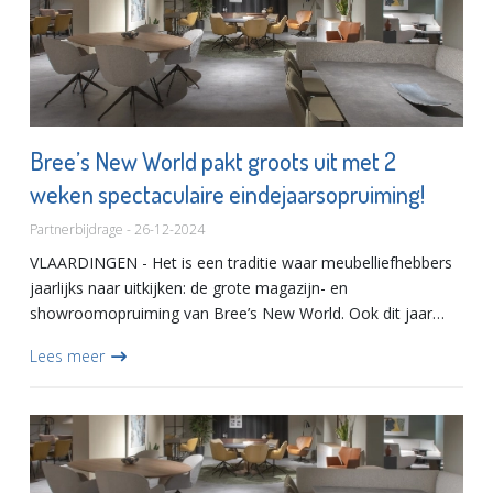
Bree’s New World pakt groots uit met 2
weken spectaculaire eindejaarsopruiming!
Partnerbijdrage - 26-12-2024
VLAARDINGEN - Het is een traditie waar meubelliefhebbers
jaarlijks naar uitkijken: de grote magazijn- en
showroomopruiming van Bree’s New World. Ook dit jaar
kunt u profiteren van hoge kortingen op een uitgebreide
Lees meer
collectie design...