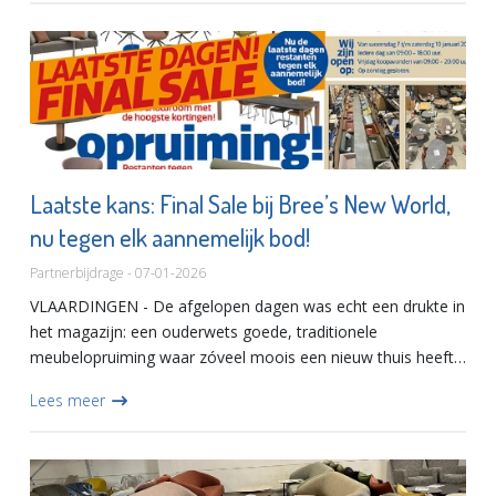
Laatste kans: Final Sale bij Bree’s New World,
nu tegen elk aannemelijk bod!
Partnerbijdrage - 07-01-2026
VLAARDINGEN - De afgelopen dagen was echt een drukte in
het magazijn: een ouderwets goede, traditionele
meubelopruiming waar zóveel moois een nieuw thuis heeft
gevonden. En nu… gaan ze de laatste dagen in. Hou jij van
Lees meer
die herkenba...