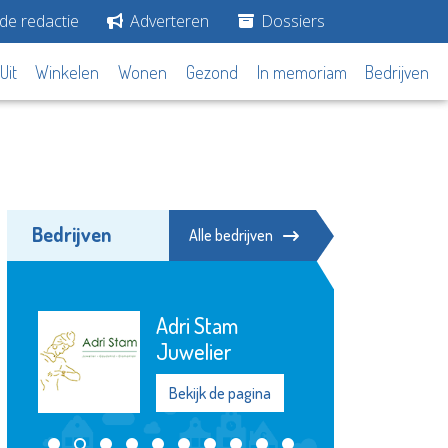
de redactie
Adverteren
Dossiers
Uit
Winkelen
Wonen
Gezond
In memoriam
Bedrijven
Bedrijven
Alle bedrijven
De
OproepCentrale
Bekijk de pagina