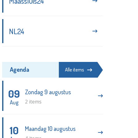
Maassluis24
NL24
Agenda
Alle items
09
Zondag 9 augustus
2 items
Aug
10
Maandag 10 augustus