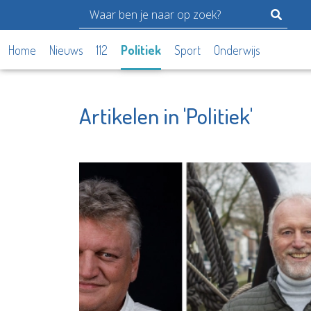
Home
Nieuws
112
Politiek
Sport
Onderwijs
Artikelen in 'Politiek'
Podothe
Totaal-Beter
Van Zan
Bekijk de pagina
Bekijk d