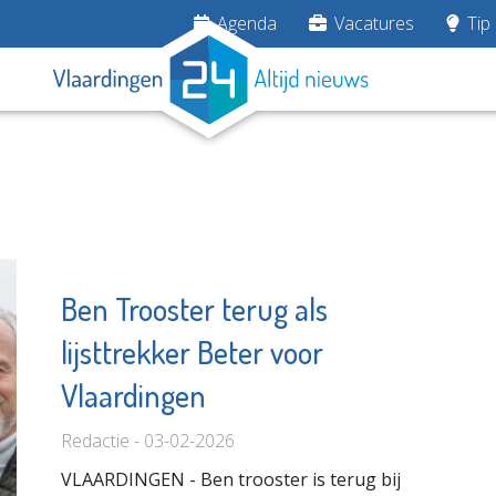
Agenda
Vacatures
Tip 
Ben Trooster terug als
lijsttrekker Beter voor
rapie
Adri Stam
ten
Juwelier
Vlaardingen
e pagina
Bekijk de pagina
Redactie - 03-02-2026
VLAARDINGEN - Ben trooster is terug bij