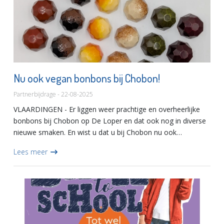
Nu ook vegan bonbons bij Chobon!
Partnerbijdrage - 22-08-2025
VLAARDINGEN - Er liggen weer prachtige en overheerlijke
bonbons bij Chobon op De Loper en dat ook nog in diverse
nieuwe smaken. En wist u dat u bij Chobon nu ook
ambachtelijk gemaakte VEGAN bonbons kan kopen? Er is
Lees meer
iedere dag wel...