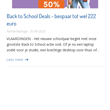
Back to School Deals - bespaar tot wel 222
euro
Partnerbijdrage - 20-08-2025
VLAARDINGEN - Het nieuwe schooljaar begint met onze
grootste Back to School actie ooit. Of je nu een laptop
zoekt voor je studie, een krachtige desktop voor thuis of
een comfortabele gamestoel voor lange sessies: dit is hét
Lees meer
moment...