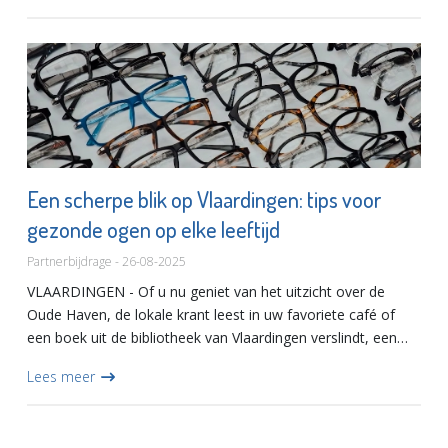
Een scherpe blik op Vlaardingen: tips voor
gezonde ogen op elke leeftijd
Partnerbijdrage - 26-08-2025
VLAARDINGEN - Of u nu geniet van het uitzicht over de
Oude Haven, de lokale krant leest in uw favoriete café of
een boek uit de bibliotheek van Vlaardingen verslindt, een
goed gezichtsvermogen is essentieel. Onze ogen stellen
Lees meer
ons...