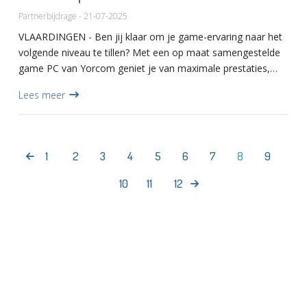
Partnerbijdrage - 21-07-2025
VLAARDINGEN - Ben jij klaar om je game-ervaring naar het
volgende niveau te tillen? Met een op maat samengestelde
game PC van Yorcom geniet je van maximale prestaties,
verbluffende graphics en razendsnelle laadtijden. Of je nu
Lees meer
com...
1
2
3
4
5
6
7
8
9
10
11
12