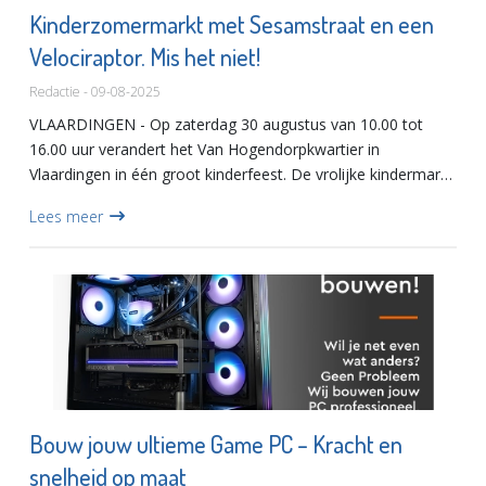
Kinderzomermarkt met Sesamstraat en een
Velociraptor. Mis het niet!
Redactie - 09-08-2025
VLAARDINGEN - Op zaterdag 30 augustus van 10.00 tot
16.00 uur verandert het Van Hogendorpkwartier in
Vlaardingen in één groot kinderfeest. De vrolijke kindermarkt
op die dag barst van de gezelligheid, creativiteit én
Lees meer
verrassende g...
Bouw jouw ultieme Game PC – Kracht en
snelheid op maat