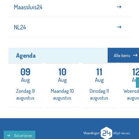
Maassluis24
NL24
Agenda
Alle items
09
10
11
1
Aug
Aug
Aug
Au
2
Zondag 9
Maandag 10
Dinsdag 11
Woensd
augustus
augustus
augustus
augus
Adverteren