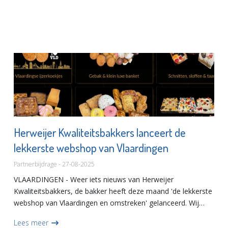
Herweijer Kwaliteitsbakkers lanceert de
lekkerste webshop van Vlaardingen
Partnerbijdrage - 27-08-2025
VLAARDINGEN - Weer iets nieuws van Herweijer
Kwaliteitsbakkers, de bakker heeft deze maand 'de lekkerste
webshop van Vlaardingen en omstreken' gelanceerd. Wij
namen alvast een kijkje en moeten toegeven... dat ziet er
Lees meer
wel heel lekk...