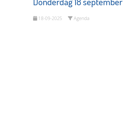
Donderdag 18 september
Hooger
Naut
Sisters
Bekijk de pagina
18-09-2025
Agenda
Bekijk d