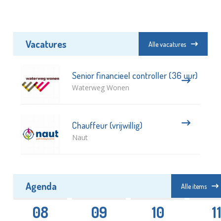
Vacatures
Alle vacatures
Senior financieel controller (36 uur)
Waterweg Wonen
Chauffeur (vrijwillig)
Naut
Agenda
Alle items
08
09
10
1