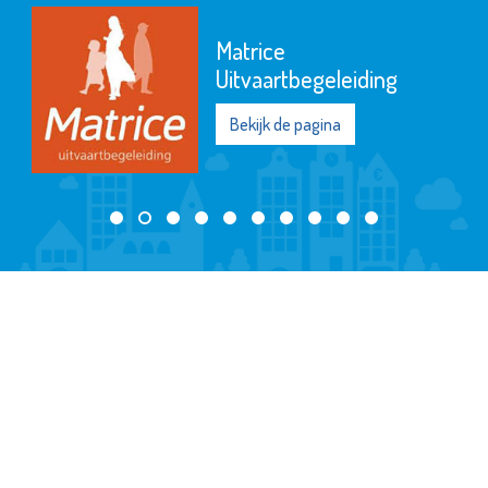
Matrice
Uitvaartbegeleiding
Bekijk de pagina