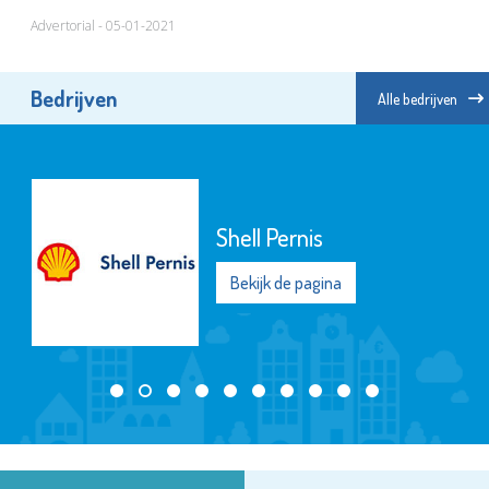
Roosmarijn
Advertorial - 05-01-2021
Bedrijven
Alle bedrijven
Shell Pernis
Bekijk de pagina