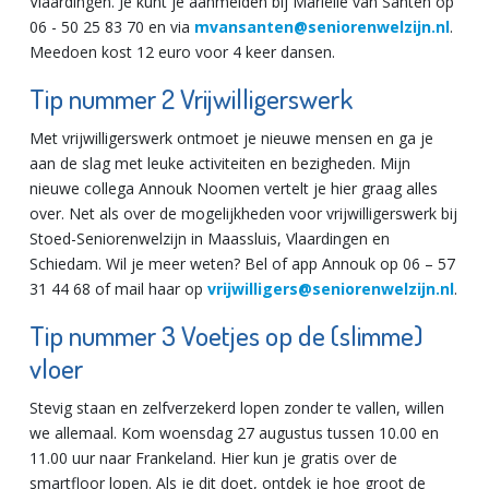
Vlaardingen. Je kunt je aanmelden bij Mariëlle van Santen op
06 - 50 25 83 70 en via
mvansanten@seniorenwelzijn.nl
.
Meedoen kost 12 euro voor 4 keer dansen.
Tip nummer 2 Vrijwilligerswerk
Met vrijwilligerswerk ontmoet je nieuwe mensen en ga je
aan de slag met leuke activiteiten en bezigheden. Mijn
nieuwe collega Annouk Noomen vertelt je hier graag alles
over. Net als over de mogelijkheden voor vrijwilligerswerk bij
Stoed-Seniorenwelzijn in Maassluis, Vlaardingen en
Schiedam. Wil je meer weten? Bel of app Annouk op 06 – 57
31 44 68 of mail haar op
vrijwilligers@seniorenwelzijn.nl
.
Tip nummer 3 Voetjes op de (slimme)
vloer
Stevig staan en zelfverzekerd lopen zonder te vallen, willen
we allemaal. Kom woensdag 27 augustus tussen 10.00 en
11.00 uur naar Frankeland. Hier kun je gratis over de
smartfloor lopen. Als je dit doet, ontdek je hoe groot de