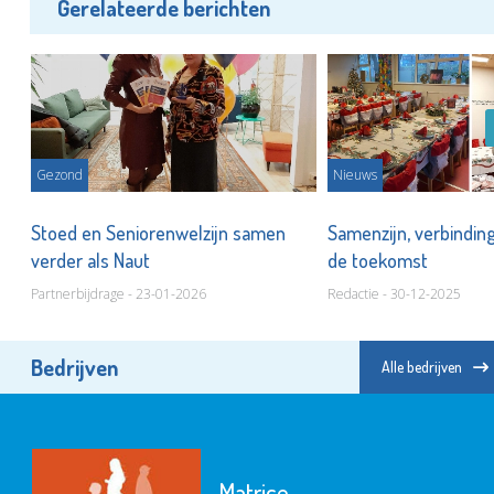
Gerelateerde berichten
Gezond
Nieuws
Stoed en Seniorenwelzijn samen
Samenzijn, verbindin
verder als Naut
de toekomst
Partnerbijdrage - 23-01-2026
Redactie - 30-12-2025
Bedrijven
Alle bedrijven
Matrice