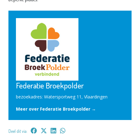
Federatie Broekpolder
bezoekadres: Watersportweg 11, Vlaardingen
Meer over Federatie Broekpolder →
Deel dit via: