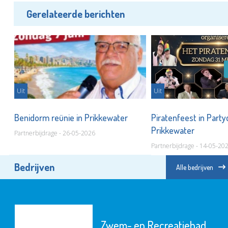
Gerelateerde berichten
Uit
Uit
Benidorm reünie in Prikkewater
Piratenfeest in Part
Prikkewater
Partnerbijdrage - 26-05-2026
Partnerbijdrage - 14-05-20
Bedrijven
Alle bedrijven
Zwem- en Recreatiebad