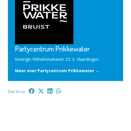
Partycentrum Prikkewater
Koningin Wilhelminahaven ZZ 3, Vlaardingen
Meer over Partycentrum Prikkewater →
Deel dit via: