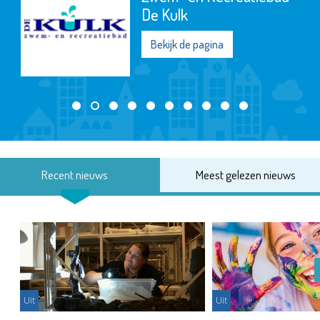
De Kulk
Bekijk de pagina
Recent nieuws
Meest gelezen nieuws
Uit
Uit