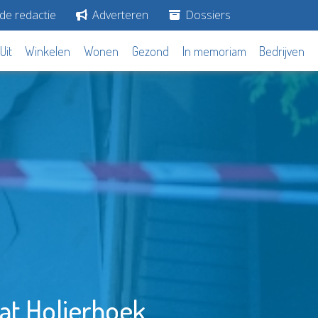
de redactie
Adverteren
Dossiers
Uit
Winkelen
Wonen
Gezond
In memoriam
Bedrijven
at Holierhoek