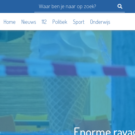
Home
Nieuws
112
Politiek
Sport
Onderwijs
Enorme ravag