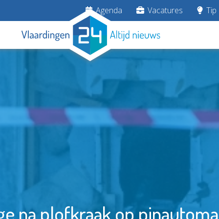
Agenda
Vacatures
Tip 
e na plofkraak op pinautoma