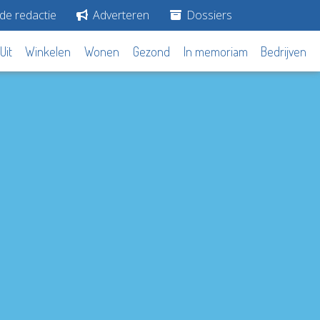
de redactie
Adverteren
Dossiers
Uit
Winkelen
Wonen
Gezond
In memoriam
Bedrijven