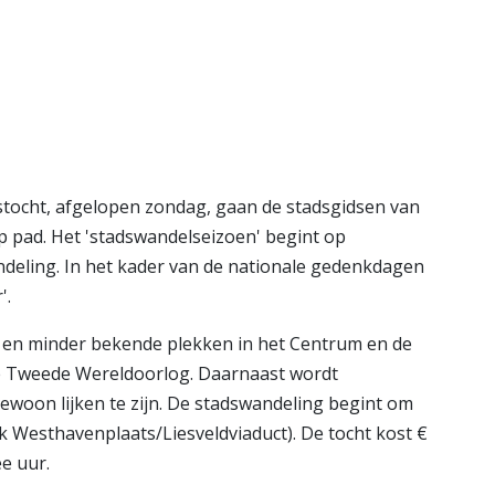
ie
Theater
lcoaching
Koningshof
e pagina
Bekijk de pagina
tocht, afgelopen zondag, gaan de stadsgidsen van
 pad. Het 'stadswandelseizoen' begint op
deling. In het kader van de nationale gedenkdagen
'.
en minder bekende plekken in het Centrum en de
 de Tweede Wereldoorlog. Daarnaast wordt
 gewoon lijken te zijn. De stadswandeling begint om
k Westhavenplaats/Liesveldviaduct). De tocht kost €
ee uur.