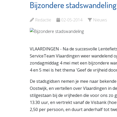
Bijzondere stadswandeling
Van Kortenhof
Prevenz
Vlaardingen
Leefstij
Redactie
02-05-2014
Nieuws
Bekijk de pagina
Bekijk d
VLAARDINGEN - Na de succesvolle Lentefiets
ServiceTeam Vlaardingen weer wandelend op
zondagmiddag 4 mei met een bijzondere wan
4 en 5 mei is het thema 'Geef de vrijheid door
De stadsgidsen nemen je mee naar bekende 
Oostwijk, en vertellen over Vlaardingen in
stilgestaan bij de vrijheden die voor ons zo
13.30 uur, en vertrekt vanaf de Visbank (hoe
2,50 per persoon, en duurt anderhalf tot tw