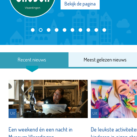
Bekijk de pagina
Recent nieuws
Meest gelezen nieuws
Uit
Uit
Een weekend én een nacht in
De leukste activiteit