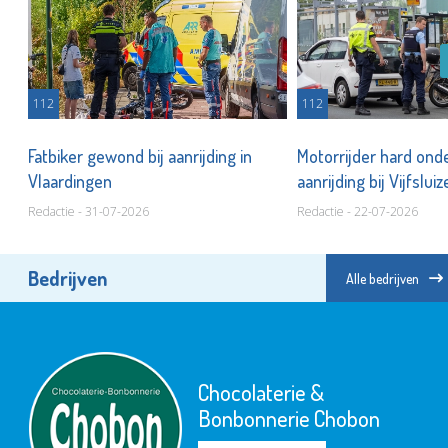
112
112
Fatbiker gewond bij aanrijding in
Motorrijder hard onde
Vlaardingen
aanrijding bij Vijfslui
Redactie - 31-07-2026
Redactie - 22-07-2026
Bedrijven
Alle bedrijven
Chocolaterie &
Bonbonnerie Chobon