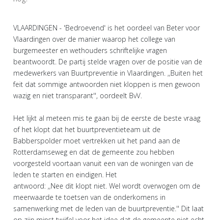
VLAARDINGEN - 'Bedroevend' is het oordeel van Beter voor
Vlaardingen over de manier waarop het college van
burgemeester en wethouders schriftelijke vragen
beantwoordt. De partij stelde vragen over de positie van de
medewerkers van Buurtpreventie in Vlaardingen. ,,Buiten het
feit dat sommige antwoorden niet kloppen is men gewoon
wazig en niet transparant'', oordeelt BvV.
Het lijkt al meteen mis te gaan bij de eerste de beste vraag
of het klopt dat het buurtpreventieteam uit de
Babberspolder moet vertrekken uit het pand aan de
Rotterdamseweg en dat de gemeente zou hebben
voorgesteld voortaan vanuit een van de woningen van de
leden te starten en eindigen. Het
antwoord: ,,Nee dit klopt niet. Wel wordt overwogen om de
meerwaarde te toetsen van de onderkomens in
samenwerking met de leden van de buurtpreventie.'' Dit laat
op zijn minst twijfel voor het idee dat de gemeente niet echt