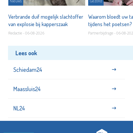
Nieuws
Gezond
d
Verbrande duif mogelijk slachtoffer
Waarom bloedt uw t
van explosie bij kapperszaak
tijdens het poetsen?
Redactie - 06-08-2026
Partnerbijdrage - 06-08-20
Lees ook
Schiedam24
Maassluis24
NL24