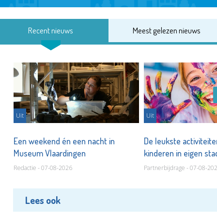
Recent nieuws
Meest gelezen nieuws
Uit
Uit
Een weekend én een nacht in
De leukste activiteit
Museum Vlaardingen
kinderen in eigen st
Redactie - 07-08-2026
Partnerbijdrage - 07-08-20
Lees ook