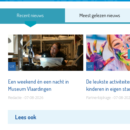
Recent nieuws
Meest gelezen nieuws
Uit
Uit
Een weekend én een nacht in
De leukste activiteit
Museum Vlaardingen
kinderen in eigen st
Redactie - 07-08-2026
Partnerbijdrage - 07-08-20
Lees ook