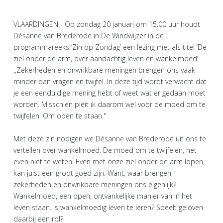
VLAARDINGEN - Op zondag 20 januari om 15.00 uur houdt
Désanne van Brederode in De Windwijzer in de
programmareeks ‘Zin op Zondag’ een lezing met als titel ‘De
ziel onder de arm, over aandachtig leven en wankelmoed’.
,,Zekerheden en onwrikbare meningen brengen ons vaak
minder dan vragen en twijfel. In deze tijd wordt verwacht dat
je een eenduidige mening hebt of weet wat er gedaan moet
worden. Misschien pleit ik daarom wel voor de moed om te
twijfelen. Om open te staan.''
Met deze zin nodigen we Désanne van Brederode uit ons te
vertellen over wankelmoed. De moed om te twijfelen, het
even niet te weten. Even met onze ziel onder de arm lopen,
kan juist een groot goed zijn. Want, waar brengen
zekerheden en onwrikbare meningen ons eigenlijk?
Wankelmoed, een open, ontvankelijke manier van in het
leven staan. Is wankelmoedig leven te leren? Speelt geloven
daarbij een rol?