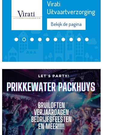
Schildersbedrijf
W. van den
Heuvel
Bekijk de pagina