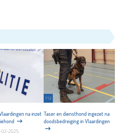
112
 Vlaardingen na inzet
Taser en diensthond ingezet na
itiehond
doodsbedreiging in Vlaardingen
3-02-2025