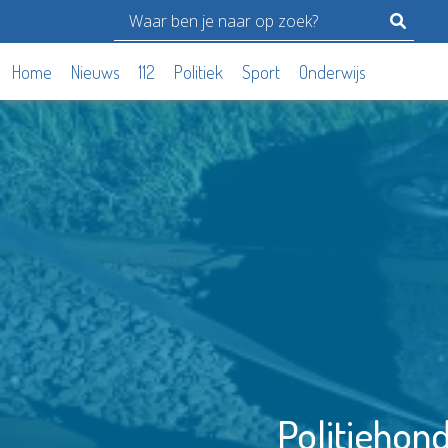
Home
Nieuws
112
Politiek
Sport
Onderwijs
Politiehond