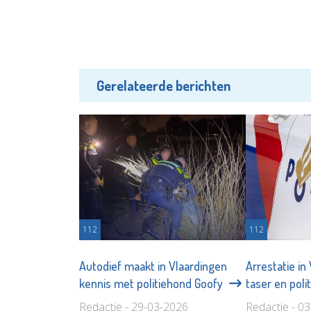
Gerelateerde berichten
112
112
Autodief maakt in Vlaardingen
Arrestatie in
kennis met politiehond Goofy
taser en pol
Redactie - 29-03-2026
Redactie - 0