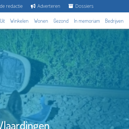
de redactie
Adverteren
Dossiers
Uit
Winkelen
Wonen
Gezond
In memoriam
Bedrijven
 Vlaardingen