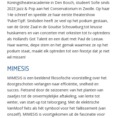
Koningstheateracademie in Den Bosch, studeert Sofie sinds
2023 Jazz & Pop aan het Conservatorium in Zwolle. Op haar
14e schreef en speelde ze haar eerste theatershow
‘PuberTijd!’. Sindsdien heeft ze veel op het podium gestaan,
van de Grote Zaal in de Goudse Schouwburg tot knusse
huiskamers en van concerten met orkesten tot tv-optredens
als Holland’s Got Talent en een duet met Paul de Leeuw.
Haar warme, diepe stem en het gemak waarmee ze op het
podium staat, maakt elk optreden tot een feestje dat je niet
wil missen!
MIMESIS
MIMESIS is een beeldend filosofische voorstelling over het
doorgeschoten verlangen naar efficiëntie, snelheid en
succes. Fietsend door de seizoenen: van het planten van
zaadjes tot de onvermijdelijke aftakeling, van lente tot
winter, van start-up tot teloorgang. Met de elektrische
VanMoof fiets als hét symbool voor het faillissement (van
onszelf). MIMESIS is voortgekomen uit de fascinatie voor