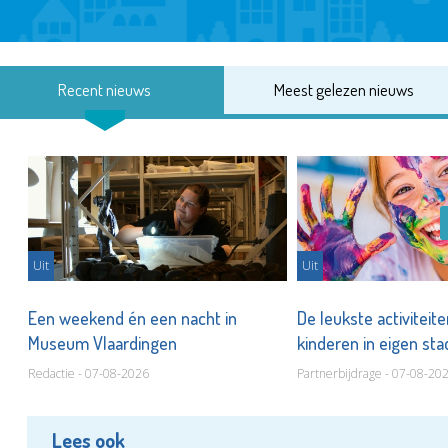
Recent nieuws
Meest gelezen nieuws
Uit
Uit
Een weekend én een nacht in
De leukste activiteit
Museum Vlaardingen
kinderen in eigen st
Redactie - 07-08-2026
Partnerbijdrage - 07-08-20
Lees ook