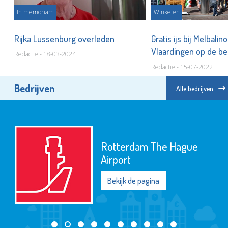
In memoriam
Winkelen
no!
Rijka Lussenburg overleden
Gratis ijs bij Melbalin
Vlaardingen op de b
Redactie - 18-03-2024
Redactie - 15-07-2022
Bedrijven
Alle bedrijven
Rotterdam The Hague
Airport
Bekijk de pagina